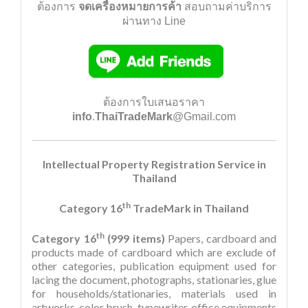
ต้องการ
จดเครื่องหมายการค้า
สอบถามค่าบริการ
ผ่านทาง Line
ต้องการใบเสนอราคา
info
.
Thai
TradeMark
@Gmail.com
Intellectual Property Registration Service in
Thailand
th
Category 16
TradeMark in Thailand
th
Category 16
(999 items)
Papers, cardboard and
products made of cardboard which are exclude of
other categories, publication equipment used for
lacing the document, photographs, stationaries, glue
for households/stationaries, materials used in
artworks, color brush, typewriter, office equipments